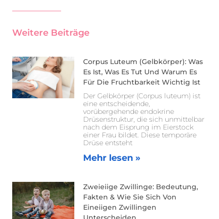
Weitere Beiträge
Corpus Luteum (Gelbkörper): Was
Es Ist, Was Es Tut Und Warum Es
Für Die Fruchtbarkeit Wichtig Ist
Der Gelbkörper (Corpus luteum) ist
eine entscheidende,
vorübergehende endokrine
Drüsenstruktur, die sich unmittelbar
nach dem Eisprung im Eierstock
einer Frau bildet. Diese temporäre
Drüse entsteht
Mehr lesen »
Zweieiige Zwillinge: Bedeutung,
Fakten & Wie Sie Sich Von
Eineiigen Zwillingen
Unterscheiden