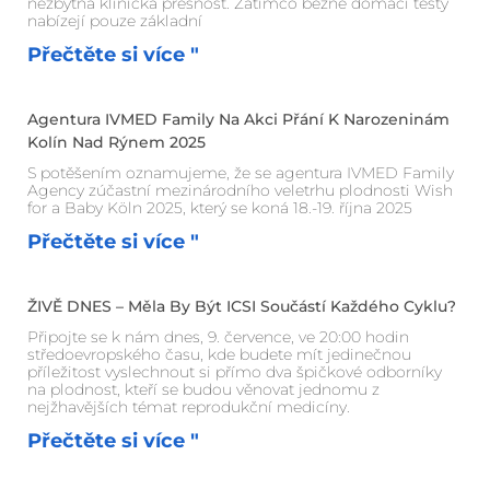
nezbytná klinická přesnost. Zatímco běžné domácí testy
nabízejí pouze základní
Přečtěte si více "
Agentura IVMED Family Na Akci Přání K Narozeninám
Kolín Nad Rýnem 2025
S potěšením oznamujeme, že se agentura IVMED Family
Agency zúčastní mezinárodního veletrhu plodnosti Wish
for a Baby Köln 2025, který se koná 18.-19. října 2025
Přečtěte si více "
ŽIVĚ DNES – Měla By Být ICSI Součástí Každého Cyklu?
Připojte se k nám dnes, 9. července, ve 20:00 hodin
středoevropského času, kde budete mít jedinečnou
příležitost vyslechnout si přímo dva špičkové odborníky
na plodnost, kteří se budou věnovat jednomu z
nejžhavějších témat reprodukční medicíny.
Přečtěte si více "