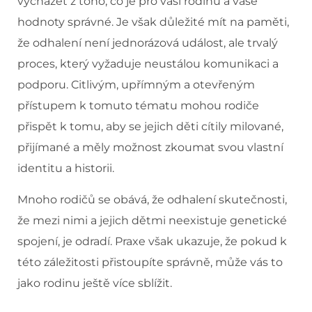
vycházet z toho, co je pro vaši rodinu a vaše
hodnoty správné. Je však důležité mít na paměti,
že odhalení není jednorázová událost, ale trvalý
proces, který vyžaduje neustálou komunikaci a
podporu. Citlivým, upřímným a otevřeným
přístupem k tomuto tématu mohou rodiče
přispět k tomu, aby se jejich děti cítily milované,
přijímané a měly možnost zkoumat svou vlastní
identitu a historii.
Mnoho rodičů se obává, že odhalení skutečnosti,
že mezi nimi a jejich dětmi neexistuje genetické
spojení, je odradí. Praxe však ukazuje, že pokud k
této záležitosti přistoupíte správně, může vás to
jako rodinu ještě více sblížit.