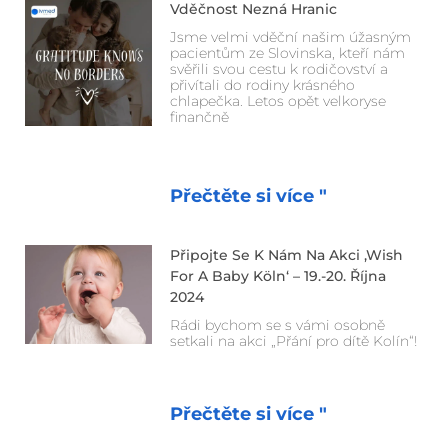
Vděčnost Nezná Hranic
Jsme velmi vděční našim úžasným
pacientům ze Slovinska, kteří nám
svěřili svou cestu k rodičovství a
přivítali do rodiny krásného
chlapečka. Letos opět velkoryse
finančně
Přečtěte si více "
Připojte Se K Nám Na Akci ‚Wish
For A Baby Köln‘ – 19.-20. Října
2024
Rádi bychom se s vámi osobně
setkali na akci „Přání pro dítě Kolín“!
Přečtěte si více "