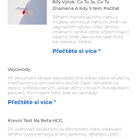
Bílý Výtok: Co To Je, Co To
Znamená A Kdy S Ním Počítat
Během menstruačního cyklu si
můžete všimnout náhlých změn ve
vaginálním výtoku. Mezi těmito
změnami vyniká výtok připomínající
vaječný bílek jako zcela specifický
typ sekrece. Jedná
Přečtěte si více "
Vejcovody
Při zkoumání oblasti reprodukčního zdraví závisí skutečný
mechanismus přirozeného početí často výhradně na
dvojici sofistikovaných, avšak velmi citlivých biologických
procesů. Pochopení toho, kde se nacházejí
Přečtěte si více "
Krevní Test Na Beta-HCG
Při ověřování podezření na těhotenství nebo sledování
raného vývoje embrya je pro správnou lékařskou péči