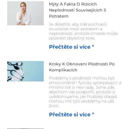
Mýty A Fakta O Rizicích
Neplodnosti Souvisejících S
Potratem
Je důležité, aby lidé pochopili
souvislost mezi potratem a
neplodností, protože zmatek může
způsobit zbytečný stres.
Přečtěte si více "
Kroky K Obnovení Plodnosti Po
Komplikacích
Problémy s plodností mohou být
emocionálně i fyzicky vyčerpávající a
mnoho lidí si neví rady. Jsme zde,
abychom vás podpořili, protože si
uvědomujeme, jak hluboký dopad
mohou mít tyto problémy na váš
život.
Přečtěte si více "