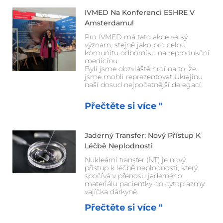
IVMED Na Konferenci ESHRE V
Amsterdamu!
Pro IVMED má tato akce velký
význam, stejně jako pro celou
komunitu odborníků na reprodukční
medicínu.
Byli jsme obzvláště hrdí na to, že
jsme mohli reprezentovat Ukrajinu
naší dosud nejpočetnější delegací.
Přečtěte si více "
Jaderný Transfer: Nový Přístup K
Léčbě Neplodnosti
Nukleární transfer (NT) je nový
přístup k léčbě neplodnosti, který
spočívá v přenosu jaderného
materiálu pacientky do cytoplazmy
vajíčka dárkyně.
Přečtěte si více "