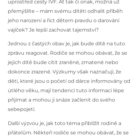
uprostřed cesty IVF. Ať tak či onak, možná už
přemýšlíte – mám svému dítěti odhalit příběh
jeho narození a říct dětem pravdu o darování
vajíček? Je lepší zachovat tajemství?
Jednou z častých obav je, jak bude dítě na tuto
zprávu reagovat. Rodiče se mohou obávat, že se
jejich dítě bude cítit zraněné, zmatené nebo
dokonce zrazené. Výzkumy však naznačují, že
děti, které jsou o početí od dárce informovány od
útlého věku, mají tendenci tuto informaci lépe
přijímat a mohou ji snáze začlenit do svého
sebepojetí.
Další výzvou je, jak toto téma přiblížit rodině a
přátelům. Někteří rodiče se mohou obávat, že se