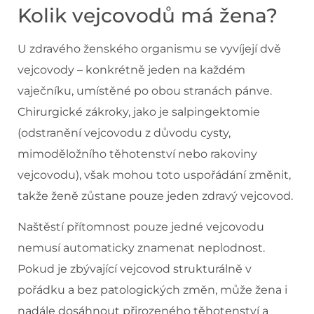
Kolik vejcovodů má žena?
U zdravého ženského organismu se vyvíjejí dvě
vejcovody – konkrétně jeden na každém
vaječníku, umístěné po obou stranách pánve.
Chirurgické zákroky, jako je salpingektomie
(odstranění vejcovodu z důvodu cysty,
mimoděložního těhotenství nebo rakoviny
vejcovodu), však mohou toto uspořádání změnit,
takže ženě zůstane pouze jeden zdravý vejcovod.
Naštěstí přítomnost pouze jedné vejcovodu
nemusí automaticky znamenat neplodnost.
Pokud je zbývající vejcovod strukturálně v
pořádku a bez patologických změn, může žena i
nadále dosáhnout přirozeného těhotenství a