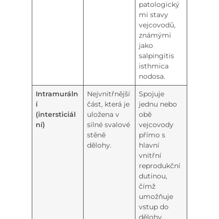
patologický
mi stavy
vejcovodů,
známými
jako
salpingitis
isthmica
nodosa.
Intramuráln
Nejvnitřnější
Spojuje
í
část, která je
jednu nebo
(intersticiál
uložena v
obě
ní)
silné svalové
vejcovody
stěně
přímo s
dělohy.
hlavní
vnitřní
reprodukční
dutinou,
čímž
umožňuje
vstup do
dělohy.