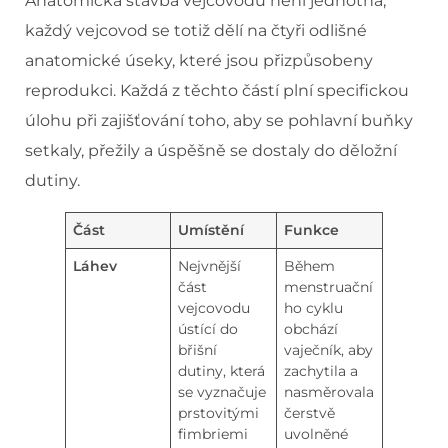
Anatomická stavba vejcovodu není jednotná;
každý vejcovod se totiž dělí na čtyři odlišné
anatomické úseky, které jsou přizpůsobeny
reprodukci. Každá z těchto částí plní specifickou
úlohu při zajišťování toho, aby se pohlavní buňky
setkaly, přežily a úspěšně se dostaly do děložní
dutiny.
Část
Umístění
Funkce
Láhev
Nejvnější
Během
část
menstruační
vejcovodu
ho cyklu
ústící do
obchází
břišní
vaječník, aby
dutiny, která
zachytila a
se vyznačuje
nasměrovala
prstovitými
čerstvě
fimbriemi
uvolněné