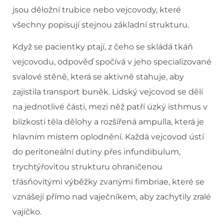
jsou děložní trubice nebo vejcovody, které
všechny popisují stejnou základní strukturu.
Když se pacientky ptají, z čeho se skládá tkáň
vejcovodu, odpověď spočívá v jeho specializované
svalové stěně, která se aktivně stahuje, aby
zajistila transport buněk. Lidský vejcovod se dělí
na jednotlivé části, mezi něž patří úzký isthmus v
blízkosti těla dělohy a rozšířená ampulla, která je
hlavním místem oplodnění. Každá vejcovod ústí
do peritoneální dutiny přes infundibulum,
trychtýřovitou strukturu ohraničenou
třásňovitými výběžky zvanými fimbriae, které se
vznášejí přímo nad vaječníkem, aby zachytily zralé
vajíčko.