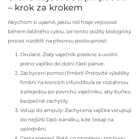
– krok za krokem
Abychom si ujasnili, jakou roli hraje vejcovod
během běžného cyklu, lze tento složitý biologický
proces rozdělit na přesnou posloupnost:
Ovulace: Zralý vaječník praskne a uvolní
jedno vajíčko do dolní části pánve.
Zachycení pomocí fimbrií: Prstovité výběžky
fimbrií na koncích infundibula se roztáhnou
a přejedou po povrchu vaječníku, aby buňku
bezpečně zachytily.
Vstup do ampuly: Zachycená vajíčka vstupují
do nejširší části kanálku, kde čekají na
oplodnění.
Cesta spermií: Poté, co proplavou pochvou,