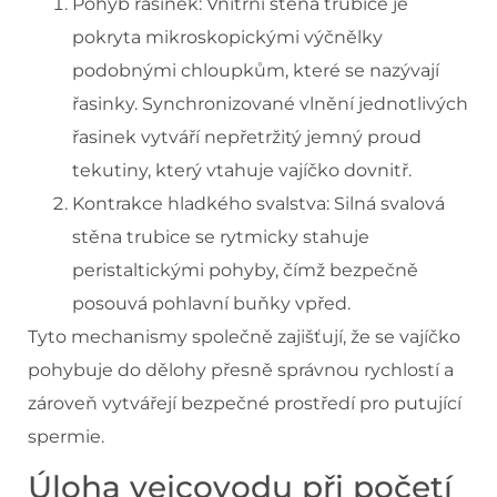
Pohyb řasinek: Vnitřní stěna trubice je
pokryta mikroskopickými výčnělky
podobnými chloupkům, které se nazývají
řasinky. Synchronizované vlnění jednotlivých
řasinek vytváří nepřetržitý jemný proud
tekutiny, který vtahuje vajíčko dovnitř.
Kontrakce hladkého svalstva: Silná svalová
stěna trubice se rytmicky stahuje
peristaltickými pohyby, čímž bezpečně
posouvá pohlavní buňky vpřed.
Tyto mechanismy společně zajišťují, že se vajíčko
pohybuje do dělohy přesně správnou rychlostí a
zároveň vytvářejí bezpečné prostředí pro putující
spermie.
Úloha vejcovodu při početí