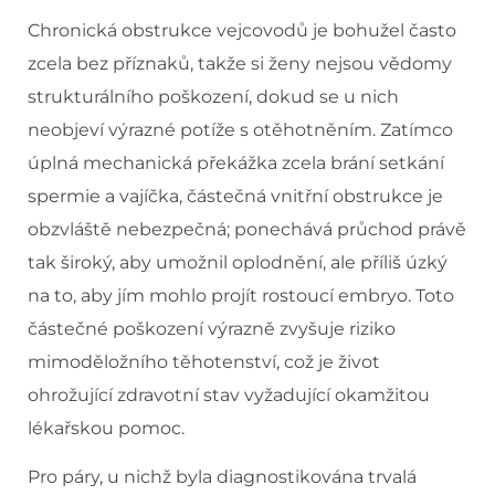
Chronická obstrukce vejcovodů je bohužel často
zcela bez příznaků, takže si ženy nejsou vědomy
strukturálního poškození, dokud se u nich
neobjeví výrazné potíže s otěhotněním. Zatímco
úplná mechanická překážka zcela brání setkání
spermie a vajíčka, částečná vnitřní obstrukce je
obzvláště nebezpečná; ponechává průchod právě
tak široký, aby umožnil oplodnění, ale příliš úzký
na to, aby jím mohlo projít rostoucí embryo. Toto
částečné poškození výrazně zvyšuje riziko
mimoděložního těhotenství, což je život
ohrožující zdravotní stav vyžadující okamžitou
lékařskou pomoc.
Pro páry, u nichž byla diagnostikována trvalá