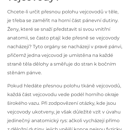
Chcete-li určit přesnou polohu vejcovodů v těle,
je třeba se zaměřit na horní část pánevní dutiny.
Ženy, které se snaží představit si svou vnitřní
anatomii, se často ptají: kde přesně se vejcovody
nacházejí? Tyto orgány se nacházejí v pravé pánvi,
přičemž jedna vejcovod je umístěna na každé
straně těla dělohy a směřuje do stran k bočním
stěnám pánve.
Pokud hledáte přesnou polohu tkáně vejcovodů,
každá část vejcovodu vede podél horního okraje
širokého vazu. Při zodpovězení otázky, kde jsou
vejcovody ukotveny, je však důležité vzít v úvahu
jedinečný anatomický rys: ačkoli vycházejí přímo
z děložní dutiny, jejich vnější konce nejsou fyzicky