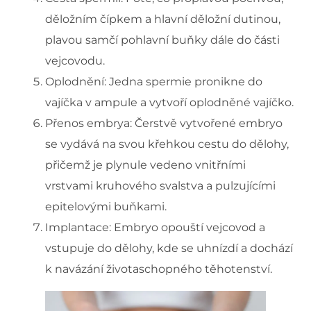
děložním čípkem a hlavní děložní dutinou,
plavou samčí pohlavní buňky dále do části
vejcovodu.
Oplodnění: Jedna spermie pronikne do
vajíčka v ampule a vytvoří oplodněné vajíčko.
Přenos embrya: Čerstvě vytvořené embryo
se vydává na svou křehkou cestu do dělohy,
přičemž je plynule vedeno vnitřními
vrstvami kruhového svalstva a pulzujícími
epitelovými buňkami.
Implantace: Embryo opouští vejcovod a
vstupuje do dělohy, kde se uhnízdí a dochází
k navázání životaschopného těhotenství.