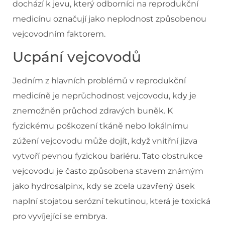
dochází k jevu, který odborníci na reprodukční
medicínu označují jako neplodnost způsobenou
vejcovodním faktorem.
Ucpání vejcovodů
Jedním z hlavních problémů v reprodukční
medicíně je neprůchodnost vejcovodu, kdy je
znemožněn průchod zdravých buněk. K
fyzickému poškození tkáně nebo lokálnímu
zúžení vejcovodu může dojít, když vnitřní jizva
vytvoří pevnou fyzickou bariéru. Tato obstrukce
vejcovodu je často způsobena stavem známým
jako hydrosalpinx, kdy se zcela uzavřený úsek
naplní stojatou serózní tekutinou, která je toxická
pro vyvíjející se embrya.