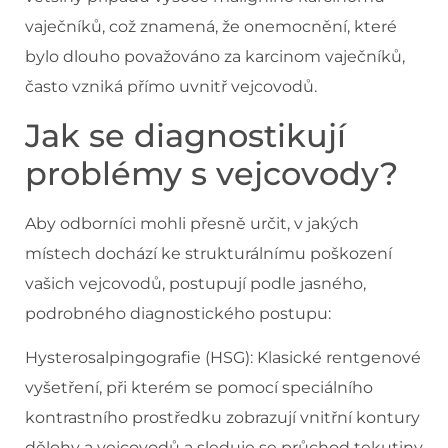
vaječníků, což znamená, že onemocnění, které
bylo dlouho považováno za karcinom vaječníků,
často vzniká přímo uvnitř vejcovodů.
Jak se diagnostikují
problémy s vejcovody?
Aby odborníci mohli přesně určit, v jakých
místech dochází ke strukturálnímu poškození
vašich vejcovodů, postupují podle jasného,
podrobného diagnostického postupu:
Hysterosalpingografie (HSG): Klasické rentgenové
vyšetření, při kterém se pomocí speciálního
kontrastního prostředku zobrazují vnitřní kontury
dělohy a vejcovodů a sleduje se průchod tekutiny