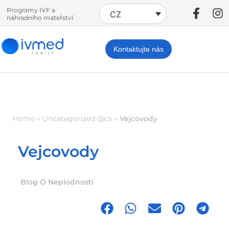
Programy IVF a
CZ
náhradního mateřství
Kontaktujte nás
Home
»
Uncategorized @cs
»
Vejcovody
Vejcovody
Blog O Neplodnosti