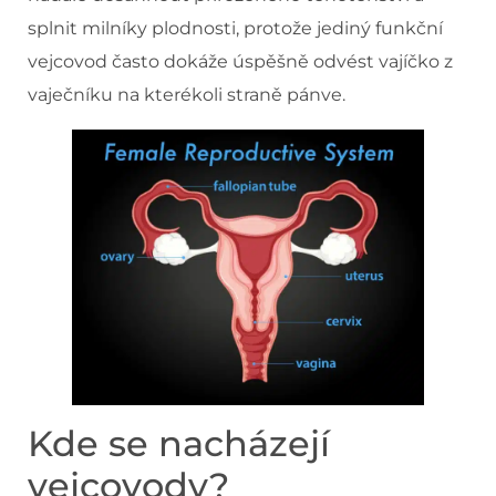
splnit milníky plodnosti, protože jediný funkční
vejcovod často dokáže úspěšně odvést vajíčko z
vaječníku na kterékoli straně pánve.
Kde se nacházejí
vejcovody?