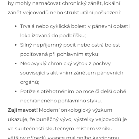
by mohly naznačovat chronický zánět, lokální
zánět vejcovodů nebo strukturální poškození:
Trvalá nebo cyklická bolest v pánevní oblasti
lokalizovaná do podbřišku;
Silný nepříjemný pocit nebo ostrá bolest
pociťovaná při pohlavním styku;
Neobvyklý chronický výtok z pochvy
související s aktivním zánětem pánevních
orgánů;
Potíže s otěhotněním po roce či delší době
nechráněného pohlavního styku.
Zajímavost!
Moderní onkologický výzkum
ukazuje, že buněčný vývoj výstelky vejcovodů je
ve skutečnosti skutečným místem vzniku
většiny případů vysoce maligního karcinomu