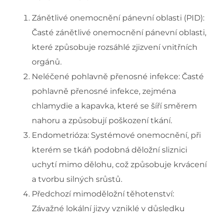
Zánětlivé onemocnění pánevní oblasti (PID):
Časté zánětlivé onemocnění pánevní oblasti,
které způsobuje rozsáhlé zjizvení vnitřních
orgánů.
Neléčené pohlavně přenosné infekce: Časté
pohlavně přenosné infekce, zejména
chlamydie a kapavka, které se šíří směrem
nahoru a způsobují poškození tkání.
Endometrióza: Systémové onemocnění, při
kterém se tkáň podobná děložní sliznici
uchytí mimo dělohu, což způsobuje krvácení
a tvorbu silných srůstů.
Předchozí mimoděložní těhotenství:
Závažné lokální jizvy vzniklé v důsledku