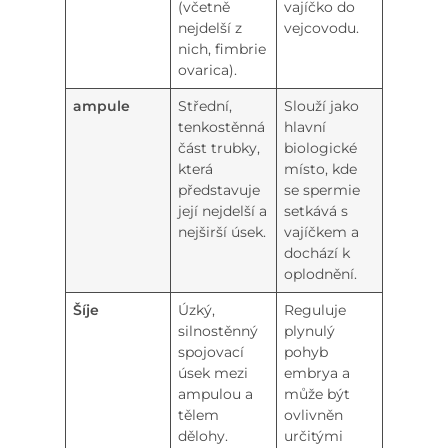
(včetně
vajíčko do
nejdelší z
vejcovodu.
nich, fimbrie
ovarica).
ampule
Střední,
Slouží jako
tenkostěnná
hlavní
část trubky,
biologické
která
místo, kde
představuje
se spermie
její nejdelší a
setkává s
nejširší úsek.
vajíčkem a
dochází k
oplodnění.
Šíje
Úzký,
Reguluje
silnostěnný
plynulý
spojovací
pohyb
úsek mezi
embrya a
ampulou a
může být
tělem
ovlivněn
dělohy.
určitými