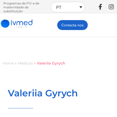
Programas de FIV e de
PT
maternidade de
substituição
Contacta-nos
Home
»
Médicos
»
Valeriia Gyrych
Valeriia Gyrych