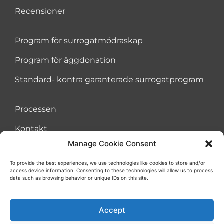
Recensioner
Program för surrogatmödraskap
Program för äggdonation
Standard- kontra garanterade surrogatprogram
Processen
Kontakt
Manage Cookie Consent
To provide the best experiences, we use technologies like cookies to store and/or
access device information. Consenting to these technologies will allow us to process
Avtal om användarvillkor
Kakor
Integritetspolicy
data such as browsing behavior or unique IDs on this site.
Accept