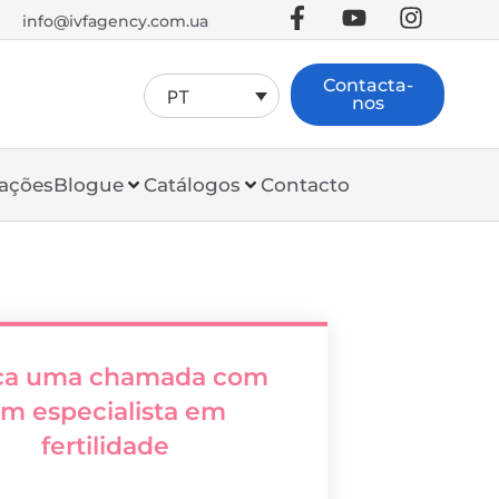
info@ivfagency.com.ua
Contacta-
PT
nos
ações
Blogue
Catálogos
Contacto
ca uma chamada com
m especialista em
fertilidade