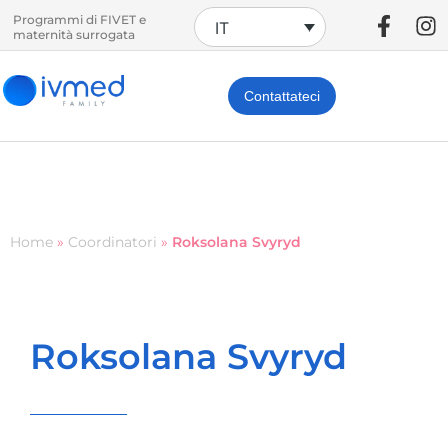
Programmi di FIVET e
IT
maternità surrogata
Contattateci
Home
»
Coordinatori
»
Roksolana Svyryd
Roksolana Svyryd