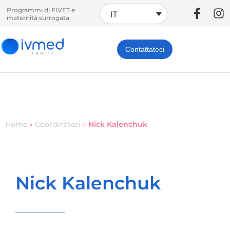
Programmi di FIVET e
IT
maternità surrogata
Contattateci
Home
»
Coordinatori
»
Nick Kalenchuk
Nick Kalenchuk