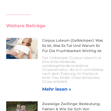
Weitere Beiträge
Corpus Luteum (Gelbkörper): Was
Es Ist, Was Es Tut Und Warum Es
Für Die Fruchtbarkeit Wichtig Ist
Der Gelbkörper (Corpus luteum) ist
eine entscheidende,
vorübergehende endokrine
Drüsenstruktur, die sich unmittelbar
nach dem Eisprung im Eierstock
einer Frau bildet. Diese temporäre
Drüse entsteht
Mehr lesen »
Zweieiige Zwillinge: Bedeutung,
Fakten & Wie Sie Sich Von