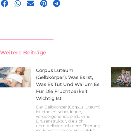
Weitere Beiträge
Corpus Luteum
(Gelbkörper): Was Es Ist,
Was Es Tut Und Warum Es
Für Die Fruchtbarkeit
Wichtig Ist
Der Gelbkörper (Corpus luteum)
ist eine entscheidende,
vorübergehende endokrine
Drüsenstruktur, die sich
unmittelbar nach dem Eisprung
im Eierstock einer Frau bildet.