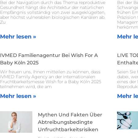
Bei der Navigation durch das Thema reproduktive
Bei der B
Gesundheit hängt die Architektur der natürlichen
Schwange
Empfängnis vollständig von zwei ausgeklügelten,
frühen Em
aber höchst vulnerablen biologischen Kanälen ab.
Präzision
Zu
Manageme
herkömml
Mehr lesen »
Mehr l
IVMED Familienagentur Bei Wish For A
LIVE TOD
Baby Köln 2025
Enthalt
Wir freuen uns, Ihnen mitteilen zu können, dass
Seien Sie
IVMED Family Agency an der internationalen
dabei, we
Fruchtbarkeitsmesse Wish for a Baby Köln 2025
eines der
teilnehmen wird, die am
Reprodukt
Mehr lesen »
Mehr l
Mythen Und Fakten Über
Abtreibungsbedingte
Unfruchtbarkeitsrisiken