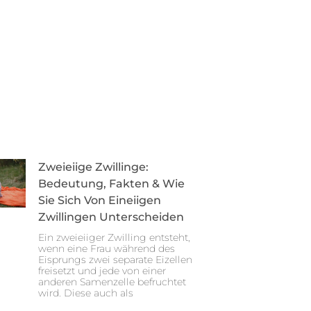
Zweieiige Zwillinge:
Bedeutung, Fakten & Wie
Sie Sich Von Eineiigen
Zwillingen Unterscheiden
Ein zweieiiger Zwilling entsteht,
wenn eine Frau während des
Eisprungs zwei separate Eizellen
freisetzt und jede von einer
anderen Samenzelle befruchtet
wird. Diese auch als