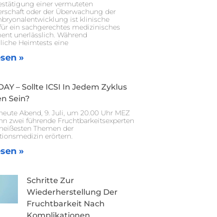
estätigung einer vermuteten
rschaft oder der Überwachung der
bryonalentwicklung ist klinische
 für ein sachgerechtes medizinisches
nt unerlässlich. Während
iche Heimtests eine
esen »
AY – Sollte ICSI In Jedem Zyklus
en Sein?
 heute Abend, 9. Juli, um 20.00 Uhr MEZ
nn zwei führende Fruchtbarkeitsexperten
 heißesten Themen der
ionsmedizin erörtern.
esen »
Schritte Zur
Wiederherstellung Der
Fruchtbarkeit Nach
Komplikationen