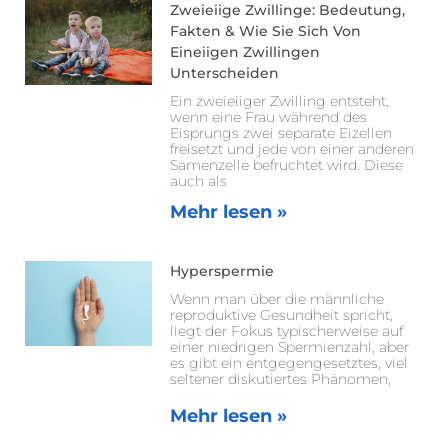
Zweieiige Zwillinge: Bedeutung,
Fakten & Wie Sie Sich Von
Eineiigen Zwillingen
Unterscheiden
Ein zweieiiger Zwilling entsteht,
wenn eine Frau während des
Eisprungs zwei separate Eizellen
freisetzt und jede von einer anderen
Samenzelle befruchtet wird. Diese
auch als
Mehr lesen »
Hyperspermie
Wenn man über die männliche
reproduktive Gesundheit spricht,
liegt der Fokus typischerweise auf
einer niedrigen Spermienzahl, aber
es gibt ein entgegengesetztes, viel
seltener diskutiertes Phänomen,
Mehr lesen »