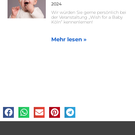
2024
Wir würden Sie gerne persönlich bei
der Veranstaltung „Wish for a Baby
Köln“ kennenlernen!
Mehr lesen »