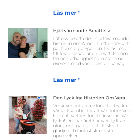
Läs mer "
Hjärtvärmande Berättelse
Låt oss berätta den hjärtevärmande
historien om A. och I., ett underbart
par från soliga Spanien. Deras resa
till föräldraskap är en berättelse om
tro och uthållighet som stämmer
överens med varje pars unika väg.
Läs mer "
Den Lyckliga Historien Om Vera
Vi skriver detta brev för att uttrycka
vår tacksamhet för att vår dotter Vera
kom till världen för ett år sedan, vår
lycka! Det här året har varit fyllt av
oförglömliga ögonblick, skratt,
glädje och fantastiska första
upplevelser.