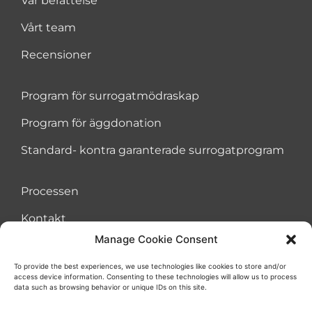
Vår berättelse
Vårt team
Recensioner
Program för surrogatmödraskap
Program för äggdonation
Standard- kontra garanterade surrogatprogram
Processen
Kontakt
Manage Cookie Consent
To provide the best experiences, we use technologies like cookies to store and/or
access device information. Consenting to these technologies will allow us to process
Avtal om användarvillkor
Kakor
Integritetspolicy
data such as browsing behavior or unique IDs on this site.