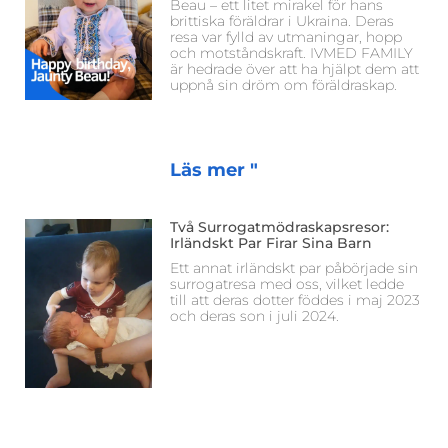
Beau – ett litet mirakel för hans
brittiska föräldrar i Ukraina. Deras
resa var fylld av utmaningar, hopp
och motståndskraft. IVMED FAMILY
är hedrade över att ha hjälpt dem att
uppnå sin dröm om föräldraskap.
Läs mer "
Två Surrogatmödraskapsresor:
Irländskt Par Firar Sina Barn
Ett annat irländskt par påbörjade sin
surrogatresa med oss, vilket ledde
till att deras dotter föddes i maj 2023
och deras son i juli 2024.