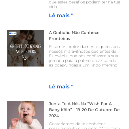
que estes desafios podem ter na tua
vida.
Lê mais "
A Gratidão Não Conhece
Fronteiras
Estamos profundamente gratos aos
nossos maravilhosos pacientes da
Eslovénia, que nos confiaram a sua
jornada para a paternidade, dando
as boas-vindas a um lindo menino
Lê mais "
Junta-Te A Nós Na “Wish For A
Baby Köln” – 19-20 De Outubro De
2024
Gostaríamos de te conhecer
pessoalmente no evento “Wish for a