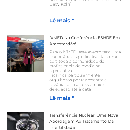
Baby Köln”!
Lê mais "
IVMED Na Conferência ESHRE Em
Amesterdão!
Para o IVMED, este evento tem uma
importância significativa, tal como
para toda a comunidade de
profissionais de medicina
reprodutiva.
Ficámos particularmente
orgulhosos por representar a
Ucrânia com a nossa maior
delegação até à data.
Lê mais "
Transferência Nuclear: Uma Nova
Abordagem Ao Tratamento Da
Infertilidade