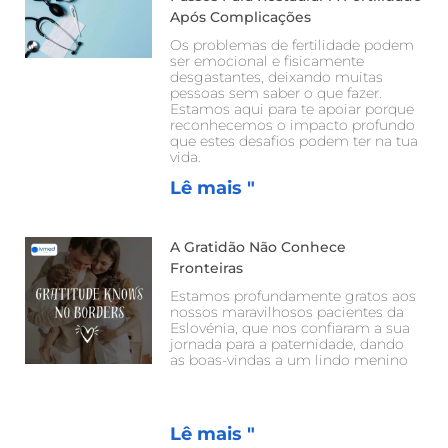
Após Complicações
Os problemas de fertilidade podem
ser emocional e fisicamente
desgastantes, deixando muitas
pessoas sem saber o que fazer.
Estamos aqui para te apoiar porque
reconhecemos o impacto profundo
que estes desafios podem ter na tua
vida.
Lê mais "
A Gratidão Não Conhece
Fronteiras
Estamos profundamente gratos aos
nossos maravilhosos pacientes da
Eslovénia, que nos confiaram a sua
jornada para a paternidade, dando
as boas-vindas a um lindo menino
Lê mais "