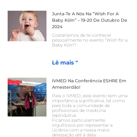
Junta-Te A Nós Na “Wish For A
Baby Köln” – 19-20 De Outubro De
2024
Gostaríamos de te conhecer
pessoalmente no evento “Wish for a
Baby Köln”!
Lê mais "
IVMED Na Conferência ESHRE Em
Amesterdão!
Para o IVMED, este evento tem uma
importância significativa, tal como
para toda a comunidade de
profissionais de medicina
reprodutiva.
Ficámos particularmente
orgulhosos por representar a
Ucrânia com a nossa maior
delegação até à data.