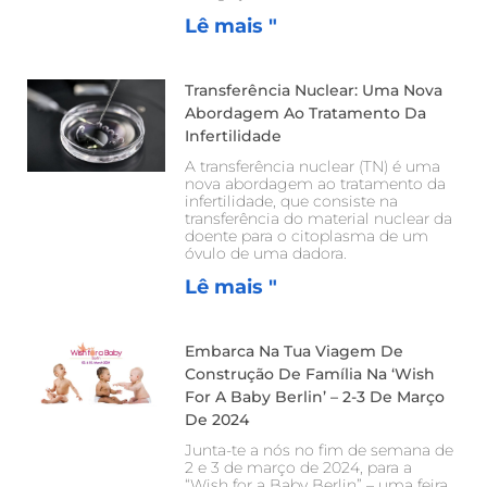
Lê mais "
Transferência Nuclear: Uma Nova
Abordagem Ao Tratamento Da
Infertilidade
A transferência nuclear (TN) é uma
nova abordagem ao tratamento da
infertilidade, que consiste na
transferência do material nuclear da
doente para o citoplasma de um
óvulo de uma dadora.
Lê mais "
Embarca Na Tua Viagem De
Construção De Família Na ‘Wish
For A Baby Berlin’ – 2-3 De Março
De 2024
Junta-te a nós no fim de semana de
2 e 3 de março de 2024, para a
“Wish for a Baby Berlin” – uma feira