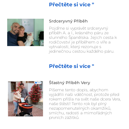
Přečtěte si více "
Srdceryvný Příběh
Pojďme si vyprávět srdceryvný
příběh A. a I., krásného páru ze
slunného Španělska. Jejich cesta k
rodičovství je příběhem o víře a
vytrvalosti, který rezonuje s
jedinečnou cestou každého páru.
Přečtěte si více "
Šťastný Příběh Very
Píšeme tento dopis, abychom
vyjádřili naši vděčnost, protože před
rokem přišla na svět naše dcera Vera,
naše štěstí! Tento rok byl plný
nezapomenutelných okamžiků,
smíchu, radosti a mimořádných
prvních zážitků.