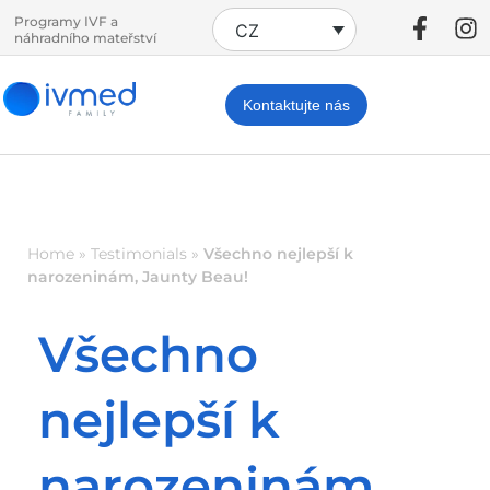
Programy IVF a
CZ
náhradního mateřství
Kontaktujte nás
Home
»
Testimonials
»
Všechno nejlepší k
narozeninám, Jaunty Beau!
Všechno
nejlepší k
narozeninám,