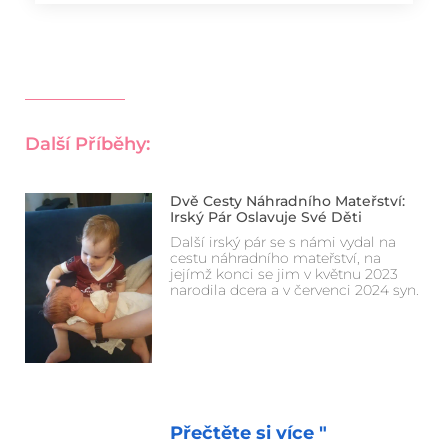
Další Příběhy:
Dvě Cesty Náhradního Mateřství:
Irský Pár Oslavuje Své Děti
Další irský pár se s námi vydal na
cestu náhradního mateřství, na
jejímž konci se jim v květnu 2023
narodila dcera a v červenci 2024 syn.
Přečtěte si více "