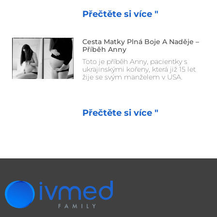
Přečtěte si více "
Cesta Matky Plná Boje A Naděje –
Příběh Anny
Toto je příběh Anny, pacientky s
ukrajinskými kořeny, která již 15 let
žije se svým manželem v USA.
Přečtěte si více "