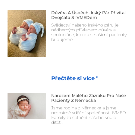
Důvěra A Úspěch: Irský Pár Přivítal
Dvojčata S IVMEDem
Svědectví našeho irského páru je
nádherným příkladem důvěry a
spolupráce, kterou s našimi pacienty
budujeme.
Přečtěte si více "
Narození Malého Zázraku Pro Naše
Pacienty Z Německa
Jsme rodina z Německa a jsme
nesmírně vděční společnosti IVMED
Family za splnění našeho snu o
dítěti.