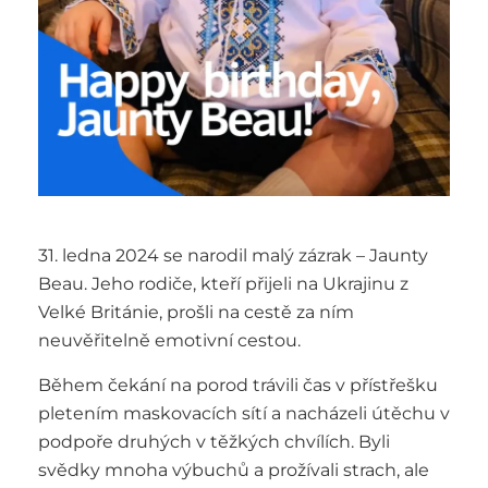
31. ledna 2024 se narodil malý zázrak – Jaunty
Beau. Jeho rodiče, kteří přijeli na Ukrajinu z
Velké Británie, prošli na cestě za ním
neuvěřitelně emotivní cestou.
Během čekání na porod trávili čas v přístřešku
pletením maskovacích sítí a nacházeli útěchu v
podpoře druhých v těžkých chvílích. Byli
svědky mnoha výbuchů a prožívali strach, ale