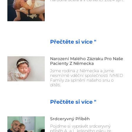
Přečtěte si více "
Narození Malého Zázraku Pro Naše
Pacienty Z Německa
Jsme rodina z Německa a jsme
nesmírně vděční společnosti IVMED
Family za splnění našeho snu o
dítěti.
Přečtěte si více "
Srdceryvný Příběh
Pojďme si vyprávět srdceryvný
příběh A. a I., krásného páru ze