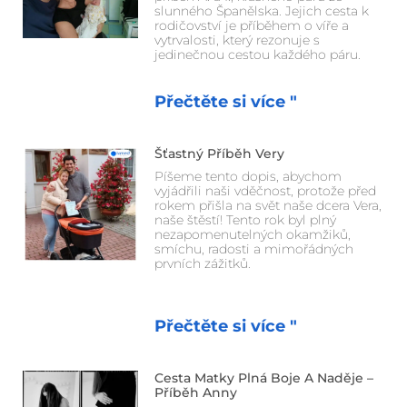
slunného Španělska. Jejich cesta k
rodičovství je příběhem o víře a
vytrvalosti, který rezonuje s
jedinečnou cestou každého páru.
Přečtěte si více "
Šťastný Příběh Very
Píšeme tento dopis, abychom
vyjádřili naši vděčnost, protože před
rokem přišla na svět naše dcera Vera,
naše štěstí! Tento rok byl plný
nezapomenutelných okamžiků,
smíchu, radosti a mimořádných
prvních zážitků.
Přečtěte si více "
Cesta Matky Plná Boje A Naděje –
Příběh Anny