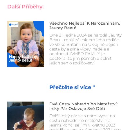
Další Příběhy:
Všechno Nejlepší K Narozeninám,
Jaunty Beau!
Dne 31. ledna 2024 se narodil Jaunty
Beau – malý zázrak pro jeho rodiče
ve Velké Británii na Ukrajině. Jejich
cesta byla plná výzev, naděje a
odolnosti. IVMED FAMILY je
poctěna, že jim pomohla splnit
jejich sen o rodičovství.
Přečtěte si více "
Dvě Cesty Náhradního Mateřství:
Irský Pár Oslavuje Své Děti
Další irský pár se s námi vydal na
cestu náhradního mateřství, na
jejímž konci se jim v květnu 2023
narodila dcera a v červenci 2024 syn.