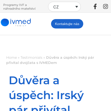
Programy IVF a
CZ
náhradního mateřství
Kontaktujte nás
Home
»
Testimonials
»
Důvěra a úspěch: Irský pár
přivítal dvojčata s IVMEDem
Důvěra a
úspěch: Irský
pár přivítal