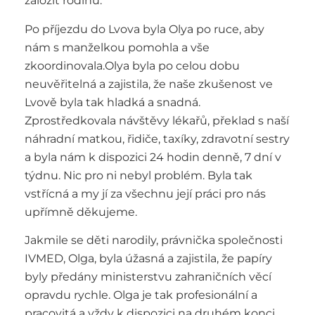
založit rodinu.
Po příjezdu do Lvova byla Olya po ruce, aby
nám s manželkou pomohla a vše
zkoordinovala.Olya byla po celou dobu
neuvěřitelná a zajistila, že naše zkušenost ve
Lvově byla tak hladká a snadná.
Zprostředkovala návštěvy lékařů, překlad s naší
náhradní matkou, řidiče, taxíky, zdravotní sestry
a byla nám k dispozici 24 hodin denně, 7 dní v
týdnu. Nic pro ni nebyl problém. Byla tak
vstřícná a my jí za všechnu její práci pro nás
upřímně děkujeme.
Jakmile se děti narodily, právnička společnosti
IVMED, Olga, byla úžasná a zajistila, že papíry
byly předány ministerstvu zahraničních věcí
opravdu rychle. Olga je tak profesionální a
pracovitá a vždy k dispozici na druhém konci