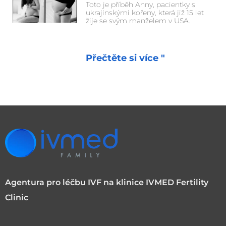
Toto je příběh Anny, pacientky s
ukrajinskými kořeny, která již 15 let
žije se svým manželem v USA.
Přečtěte si více "
Agentura pro léčbu IVF na klinice IVMED Fertility
Clinic