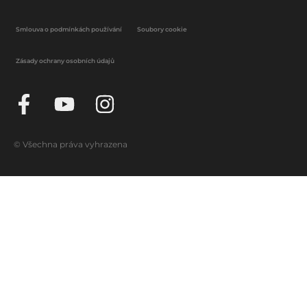
Smlouva o podmínkách používání
Soubory cookie
Zásady ochrany osobních údajů
© Všechna práva vyhrazena