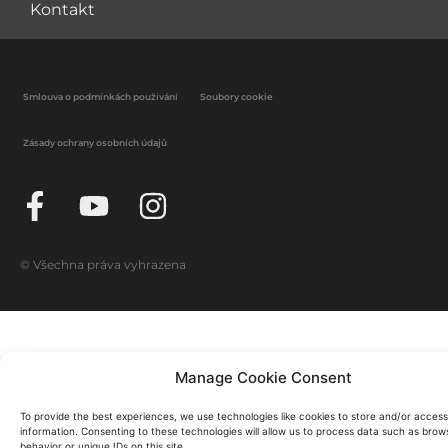
Kontakt
Smlouva o podmínkách používání
Soubory cookie
Zásady ochrany osobních údajů
© Všechna práva vyhrazena
Manage Cookie Consent
To provide the best experiences, we use technologies like cookies to store and/or acces
information. Consenting to these technologies will allow us to process data such as brow
behavior or unique IDs on this site.