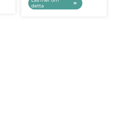
Läs mer om
detta