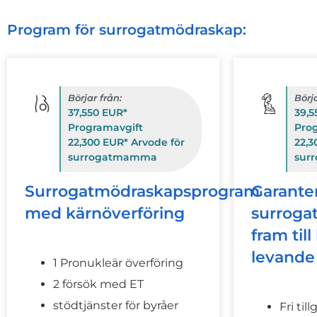
Program för surrogatmödraskap:
Börjar från:
Börja
37,550 EUR*
39,5
Programavgift
Pro
22,300 EUR* Arvode för
22,3
surrogatmamma
sur
Surrogatmödraskapsprogram
Garante
med kärnöverföring
surroga
fram till
levande
1 Pronukleär överföring
2 försök med ET
stödtjänster för byråer
Fri till