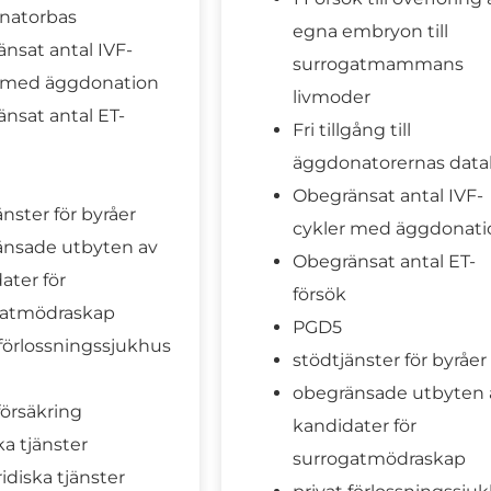
natorbas
egna embryon till
nsat antal IVF-
surrogatmammans
r med äggdonation
livmoder
nsat antal ET-
Fri tillgång till
äggdonatorernas data
Obegränsat antal IVF-
änster för byråer
cykler med äggdonati
änsade utbyten av
Obegränsat antal ET-
ater för
försök
gatmödraskap
PGD5
 förlossningssjukhus
stödtjänster för byråer
obegränsade utbyten 
örsäkring
kandidater för
ka tjänster
surrogatmödraskap
ridiska tjänster