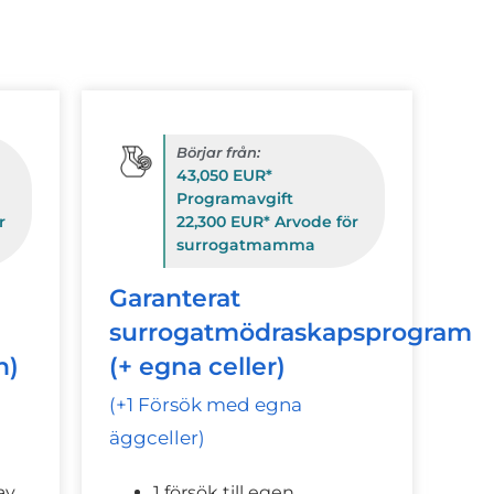
Börjar från:
43,050 EUR*
Programavgift
r
22,300 EUR* Arvode för
surrogatmamma
Garanterat
surrogatmödraskapsprogram
n)
(+ egna celler)
(+1 Försök med egna
äggceller)
av
1 försök till egen