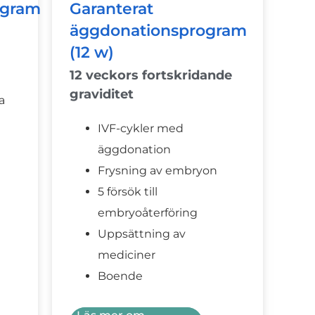
ogram
Garanterat
äggdonationsprogram
(12 w)
12 veckors fortskridande
graviditet
a
IVF-cykler med
äggdonation
Frysning av embryon
5 försök till
embryoåterföring
Uppsättning av
mediciner
Boende