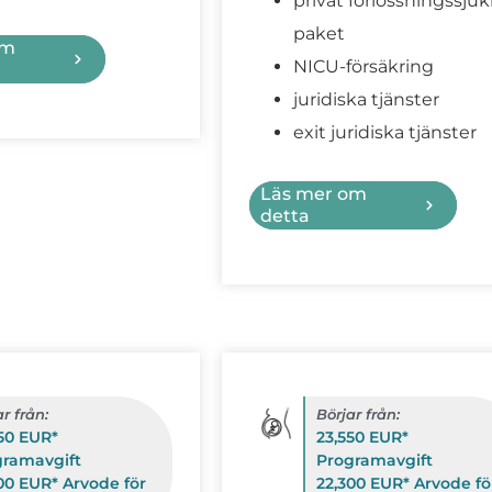
privat förlossningssju
paket
om
NICU-försäkring
juridiska tjänster
exit juridiska tjänster
Läs mer om
detta
r från:
Börjar från:
50 EUR*
23,550 EUR*
gramavgift
Programavgift
00 EUR* Arvode för
22,300 EUR* Arvode fö