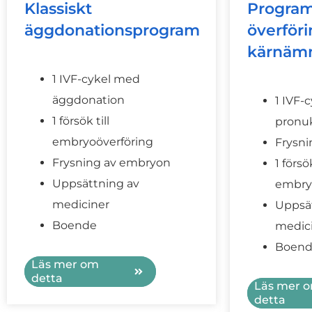
Klassiskt
Program
äggdonationsprogram
överföri
kärnäm
1 IVF-cykel med
äggdonation
1 IVF-
1 försök till
pronuk
embryoöverföring
Frysn
Frysning av embryon
1 försök
Uppsättning av
embry
mediciner
Uppsä
Boende
medic
Boen
Läs mer om
detta
Läs mer 
detta