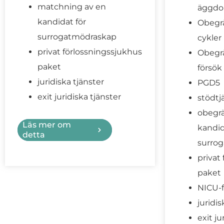
matchning av en
äggdo
kandidat för
Obegrä
surrogatmödraskap
cykle
privat förlossningssjukhus
Obegrä
paket
försök
juridiska tjänster
PGD5
exit juridiska tjänster
stödtj
obegr
Läs mer om
kandid
detta
surro
privat
paket
NICU-f
juridis
exit ju