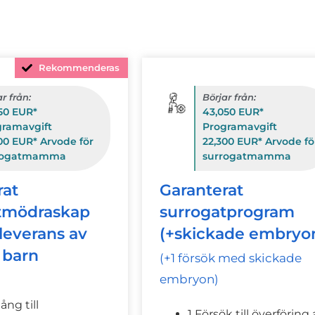
Rekommenderas
r från:
Börjar från:
50 EUR*
43,050 EUR*
gramavgift
Programavgift
00 EUR* Arvode för
22,300 EUR* Arvode fö
rogatmamma
surrogatmamma
rat
Garanterat
tmödraskap
surrogatprogram
 leverans av
(+skickade embryo
 barn
(+1 försök med skickade
embryon)
gång till
1 Försök till överföring 