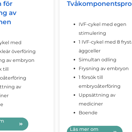
 för
Tvåkomponentspr
ng av
nen
IVF-cykel med egen
stimulering
1 IVF-cykel med 8 fryst
cykel med
äggceller
leär överföring
Simultan odling
ing av embryon
Frysning av embryon
 till
1 försök till
oåterföring
embryoåterföring
ttning av
Uppsättning av
iner
mediciner
de
Boende
om
Läs mer om